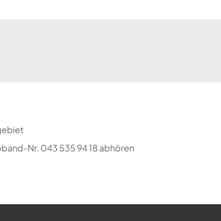
gebiet
oband-Nr. 043 535 94 18 abhören
ehr möglich.