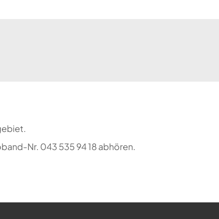
ebiet.
oband-Nr. 043 535 94 18 abhören.
ehr möglich.