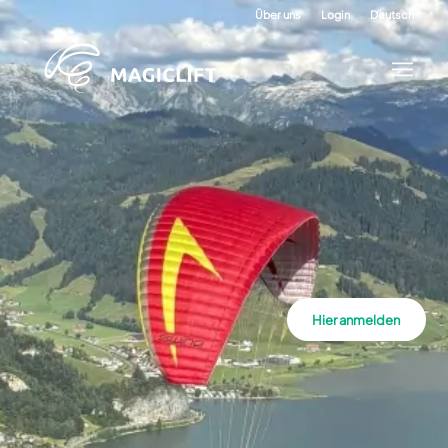
Über uns
Login
Deutsch
Hier anmelden