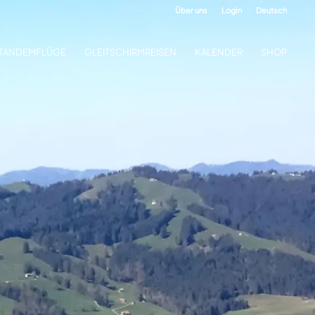
Über uns
Login
Deutsch
TANDEMFLÜGE
GLEITSCHIRMREISEN
KALENDER
SHOP