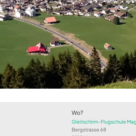
Wo?
Gleitschirm-Flugschule Magi
Bergstrasse 68