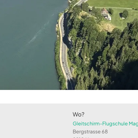
Wo?
Gleitschirm-Flugschule Magi
Bergstrasse 68