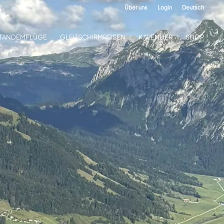
Über uns
Login
Deutsch
TANDEMFLÜGE
GLEITSCHIRMREISEN
KALENDER
SHOP