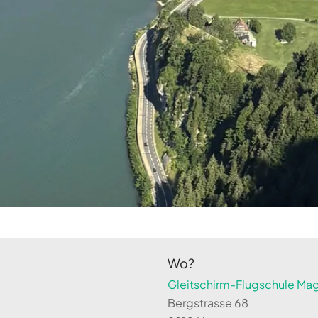
Wo?
Gleitschirm-Flugschule Magi
Bergstrasse 68