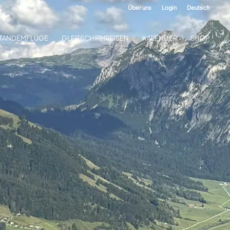
Über uns
Login
Deutsch
TANDEMFLÜGE
GLEITSCHIRMREISEN
KALENDER
SHOP