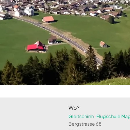
Wo?
Gleitschirm-Flugschule Magi
Bergstrasse 68