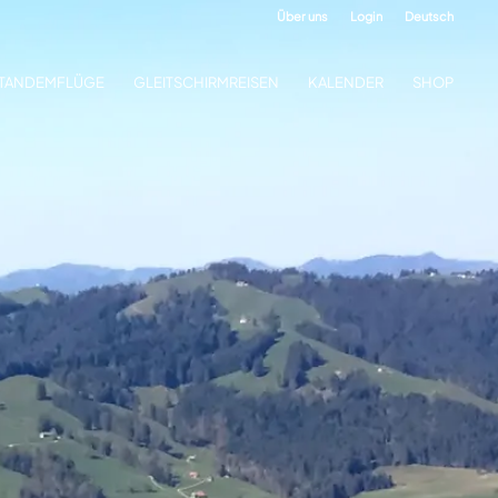
Über uns
Login
Deutsch
TANDEMFLÜGE
GLEITSCHIRMREISEN
KALENDER
SHOP