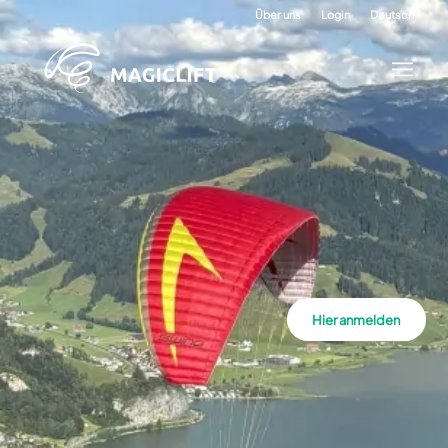
Über uns
Login
Deutsch
Hier anmelden