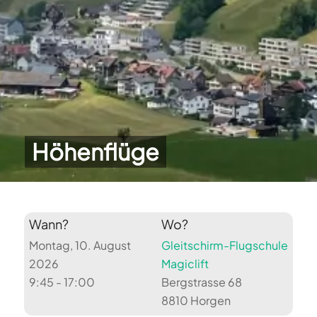
Höhenflüge
Wann?
Wo?
Montag, 10. August
Gleitschirm-Flugschule
2026
Magiclift
9:45 - 17:00
Bergstrasse 68
8810 Horgen