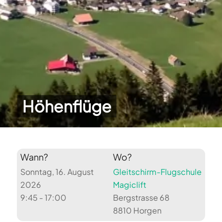
Höhenflüge
Wann?
Wo?
Sonntag, 16. August
Gleitschirm-Flugschule
2026
Magiclift
9:45 - 17:00
Bergstrasse 68
8810 Horgen