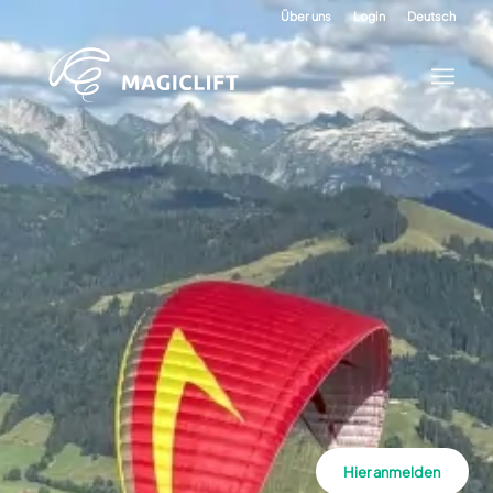
Über uns
Login
Deutsch
Hier anmelden