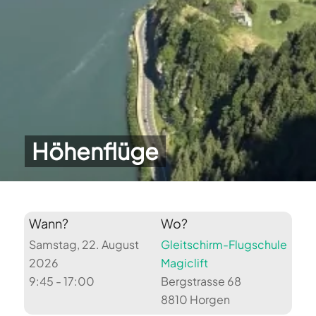
Höhenflüge
Wann?
Wo?
Samstag, 22. August
Gleitschirm-Flugschule
2026
Magiclift
9:45 - 17:00
Bergstrasse 68
8810 Horgen