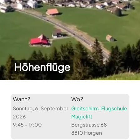
Höhenflüge
Wann?
Wo?
Sonntag, 6. September
Gleitschirm-Flugschule
2026
Magiclift
9:45 - 17:00
Bergstrasse 68
8810 Horgen