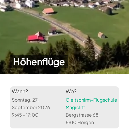
Höhenflüge
Wann?
Wo?
Sonntag, 27.
Gleitschirm-Flugschule
September 2026
Magiclift
9:45 - 17:00
Bergstrasse 68
8810 Horgen