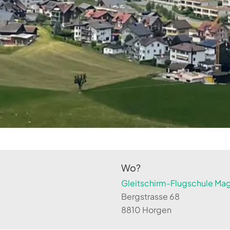
Wo?
Gleitschirm-Flugschule Magi
Bergstrasse 68
8810 Horgen