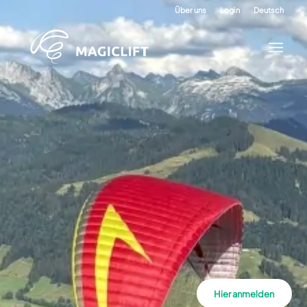
Über uns
Login
Deutsch
Hier anmelden