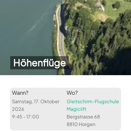
Höhenflüge
Wann?
Wo?
Samstag, 17. Oktober
Gleitschirm-Flugschule
2026
Magiclift
9:45 - 17:00
Bergstrasse 68
8810 Horgen