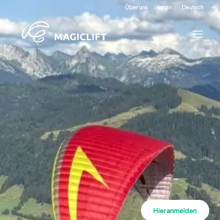
Über uns
Login
Deutsch
Hier anmelden