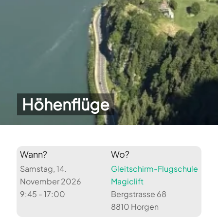
Höhenflüge
Wann?
Wo?
Samstag, 14.
Gleitschirm-Flugschule
November 2026
Magiclift
9:45 - 17:00
Bergstrasse 68
8810 Horgen