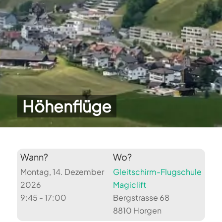
Höhenflüge
Wann?
Wo?
Montag, 14. Dezember
Gleitschirm-Flugschule
2026
Magiclift
9:45 - 17:00
Bergstrasse 68
8810 Horgen