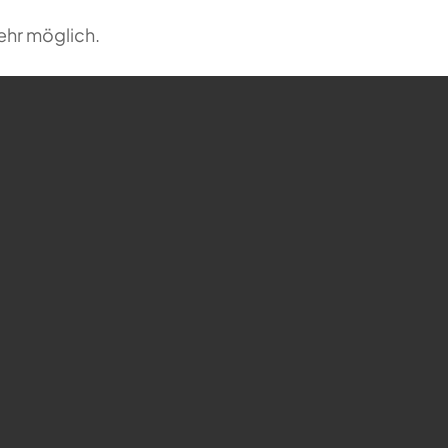
ehr möglich.
undefined
Bergstrasse 68 - Horgen
Veranstaltungen