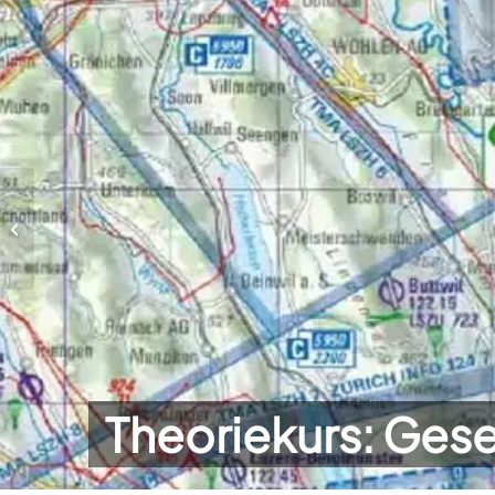
Theoriekurs: Materialkunde +
Testprüfung
Theoriekurs: Ges