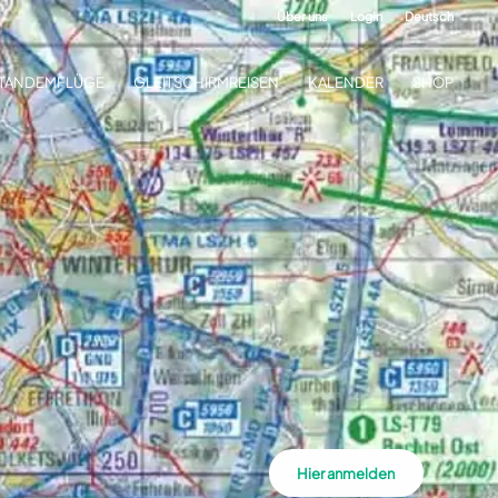
Über uns
Login
Deutsch
TANDEMFLÜGE
GLEITSCHIRMREISEN
KALENDER
SHOP
Hier anmelden