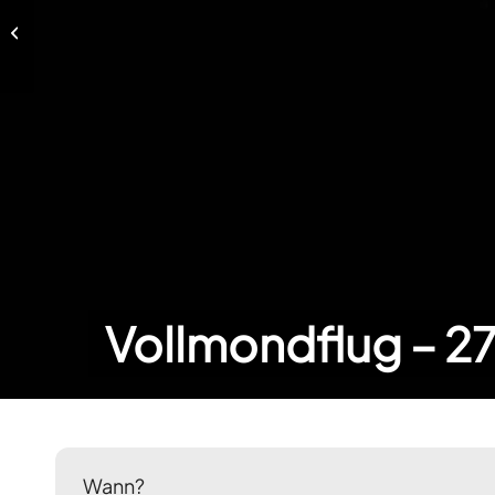
Vollmondflug – 30. November
2020
Vollmondflug – 27
Wann?