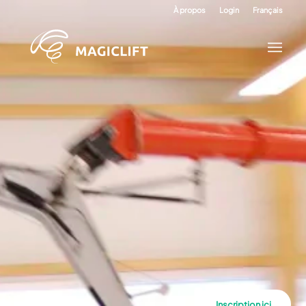
À propos
Login
Français
Inscription ici