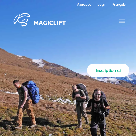
À propos
Login
Français
Inscription ici