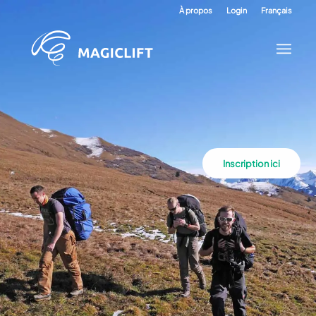
À propos
Login
Français
Inscription ici