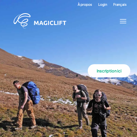
À propos
Login
Français
Inscription ici