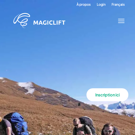
À propos
Login
Français
Inscription ici