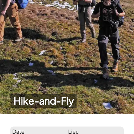
Hike-and-Fly
Date
Lieu