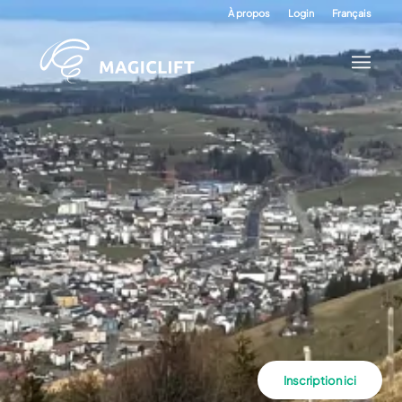
À propos
Login
Français
Inscription ici