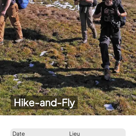
Hike-and-Fly
Date
Lieu