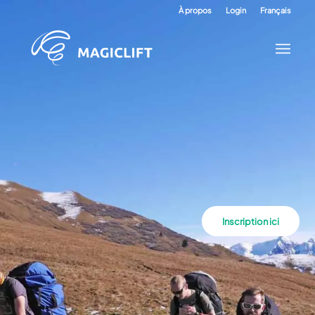
À propos
Login
Français
Inscription ici