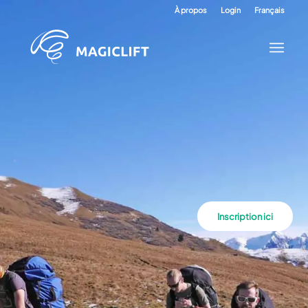
À propos
Login
Français
Inscription ici