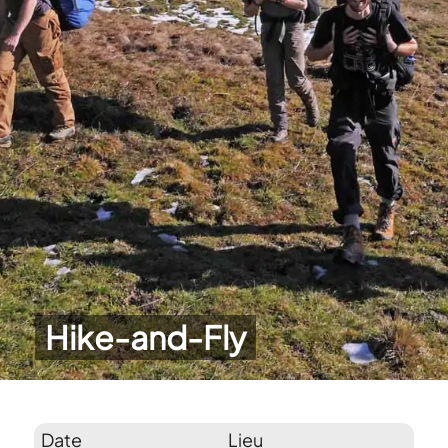
Hike-and-Fly
Date
Lieu