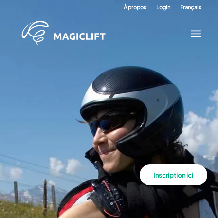
À propos
Login
Français
Inscription ici