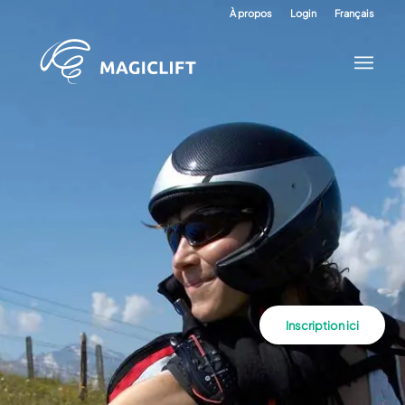
À propos
Login
Français
Inscription ici