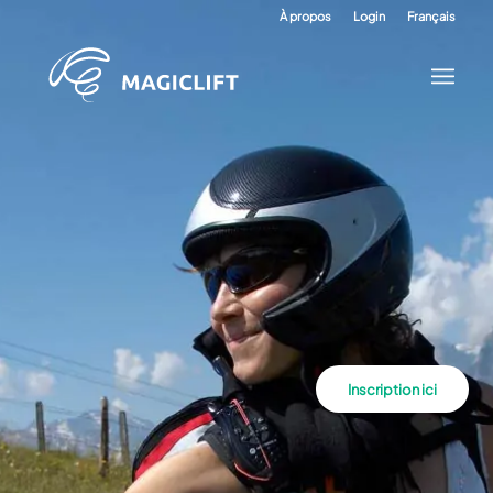
À propos
Login
Français
Inscription ici