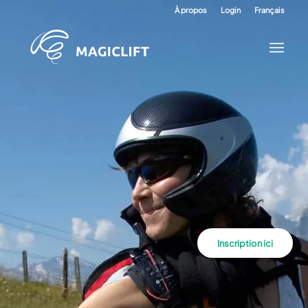
À propos
Login
Français
Inscription ici