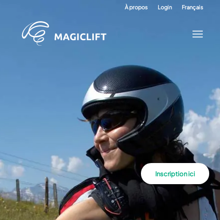
À propos
Login
Français
Inscription ici