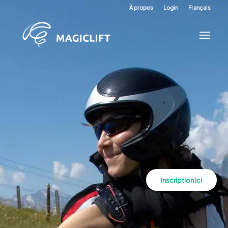
À propos
Login
Français
Inscription ici