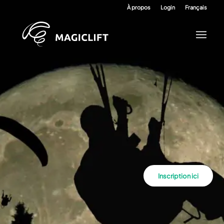
À propos
Login
Français
Inscription ici