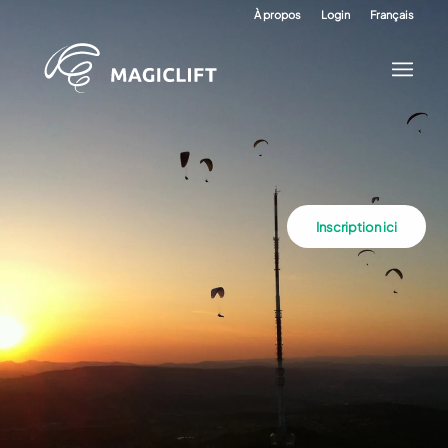
À propos
Login
Français
Inscription ici