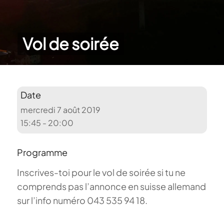
Vol de soirée
Date
mercredi 7 août 2019
15:45 - 20:00
Programme
Inscrives-toi pour le vol de soirée si tu ne
comprends pas l’annonce en suisse allemand
sur l’info numéro 043 535 94 18.