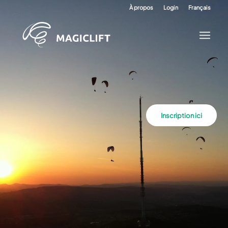
À propos
Login
Français
Inscription ici