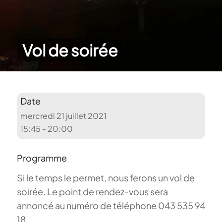
Vol de soirée
Date
mercredi 21 juillet 2021
15:45 - 20:00
Programme
Si le temps le permet, nous ferons un vol de
soirée. Le point de rendez-vous sera
annoncé au numéro de téléphone 043 535 94
18.