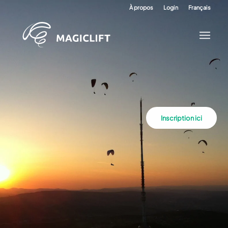
À propos
Login
Français
Inscription ici