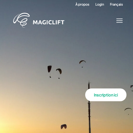
À propos
Login
Français
Inscription ici