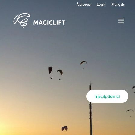
À propos
Login
Français
Inscription ici