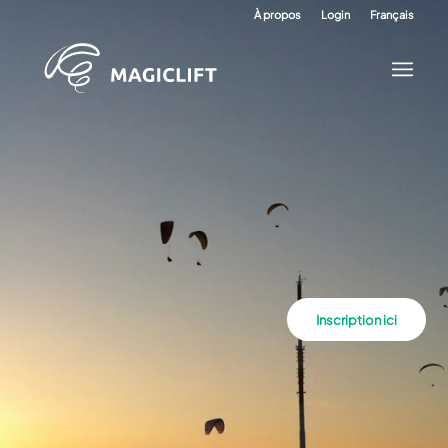
À propos
Login
Français
Inscription ici