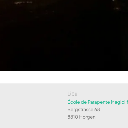
Lieu
École de Parapente Magiclif
Bergstrasse 68
8810 Horgen