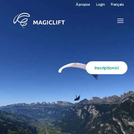
À propos
Login
Français
Inscription ici