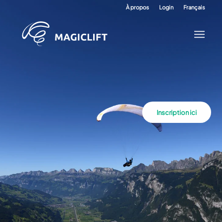
À propos
Login
Français
Inscription ici