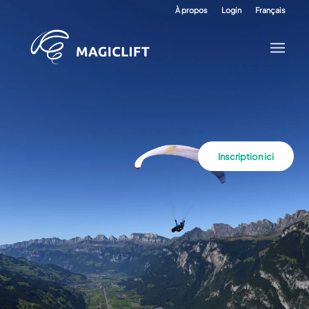
À propos
Login
Français
Inscription ici