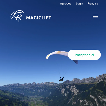
À propos
Login
Français
Inscription ici