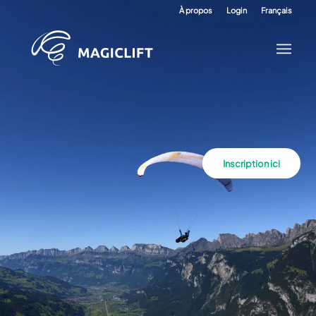
À propos
Login
Français
Inscription ici