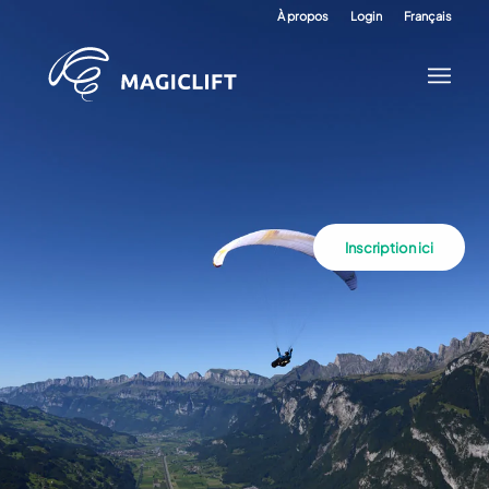
À propos
Login
Français
Inscription ici