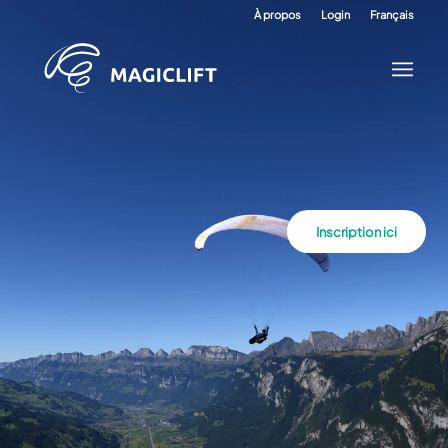
À propos
Login
Français
Inscription ici