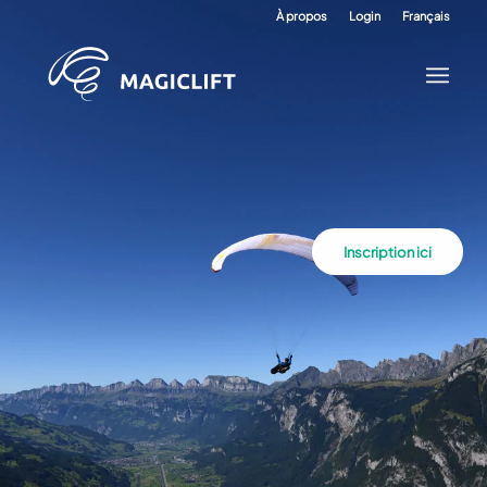
À propos
Login
Français
Inscription ici